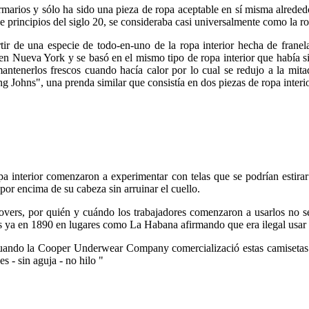
rmarios y sólo ha sido una pieza de ropa aceptable en sí misma alrededo
principios del siglo 20, se consideraba casi universalmente como la rop
ir de una especie de todo-en-uno de la ropa interior hecha de franel
 en Nueva York y se basó en el mismo tipo de ropa interior que había si
mantenerlos frescos cuando hacía calor por lo cual se redujo a la mita
Johns", una prenda similar que consistía en dos piezas de ropa interio
pa interior comenzaron a experimentar con telas que se podrían estira
por encima de su cabeza sin arruinar el cuello.
overs, por quién y cuándo los trabajadores comenzaron a usarlos no 
ros ya en 1890 en lugares como La Habana afirmando que era ilegal usar 
cuando la Cooper Underwear Company comercializació estas camisetas a
 - sin aguja - no hilo "