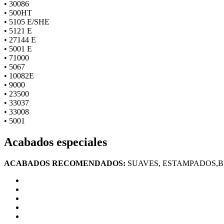
• 30086
• 500HT
• 5105 E/SHE
• 5121 E
• 27144 E
• 5001 E
• 71000
• 5067
• 10082E
• 9000
• 23500
• 33037
• 33008
• 5001
Acabados especiales
ACABADOS RECOMENDADOS:
SUAVES, ESTAMPADOS,B