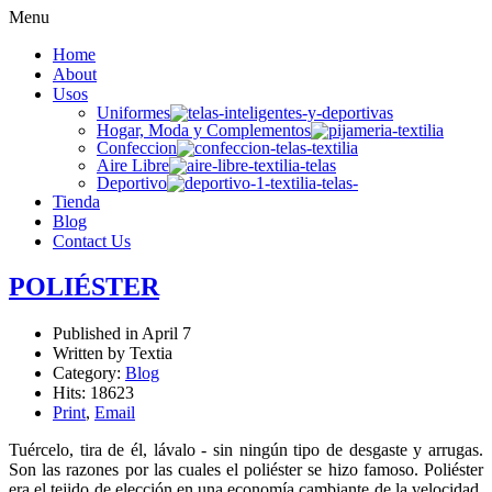
Menu
Home
About
Usos
Uniformes
Hogar, Moda y Complementos
Confeccion
Aire Libre
Deportivo
Tienda
Blog
Contact Us
POLIÉSTER
Published in
April 7
Written by Textia
Category:
Blog
Hits: 18623
Print
,
Email
Tuércelo, tira de él, lávalo - sin ningún tipo de desgaste y arrugas.
Son las razones por las cuales el poliéster se hizo famoso. Poliéster
era el tejido de elección en una economía cambiante de la velocidad,