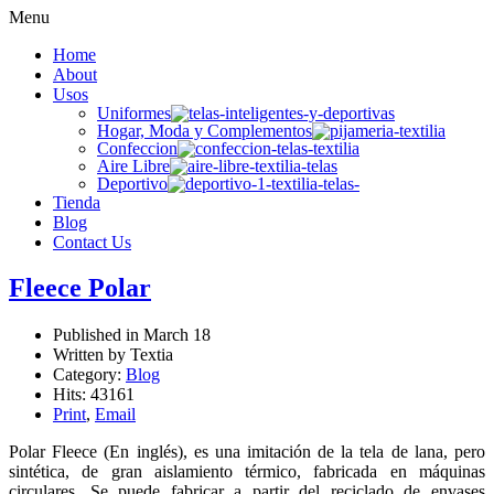
Menu
Home
About
Usos
Uniformes
Hogar, Moda y Complementos
Confeccion
Aire Libre
Deportivo
Tienda
Blog
Contact Us
Fleece Polar
Published in
March 18
Written by Textia
Category:
Blog
Hits: 43161
Print
,
Email
Polar Fleece (En inglés), es una imitación de la tela de lana, pero
sintética, de gran aislamiento térmico, fabricada en máquinas
circulares. Se puede fabricar a partir del reciclado de envases