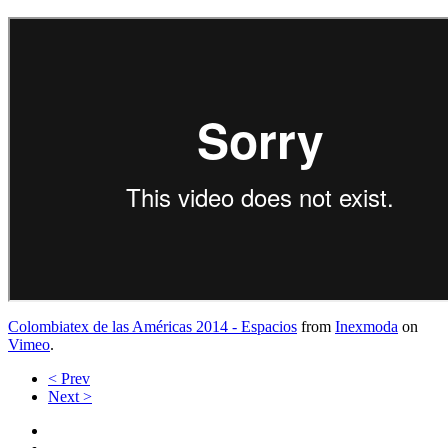
Colombiatex de las Américas 2014 - Espacios
from
Inexmoda
on
Vimeo
.
< Prev
Next >