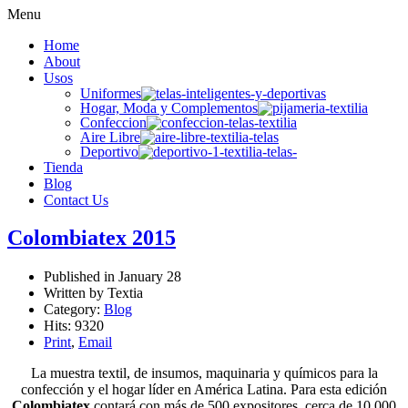
Menu
Home
About
Usos
Uniformes
Hogar, Moda y Complementos
Confeccion
Aire Libre
Deportivo
Tienda
Blog
Contact Us
Colombiatex 2015
Published in
January 28
Written by Textia
Category:
Blog
Hits: 9320
Print
,
Email
La muestra textil, de insumos, maquinaria y químicos para la
confección y el hogar líder en América Latina. Para esta edición
Colombiatex
contará con más de 500 expositores, cerca de 10.000