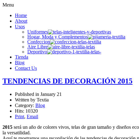
Menu
Home
About
Usos
Uniformes
Hogar, Moda y Complementos
Confeccion
Aire Libre
Deportivo
Tienda
Blog
Contact Us
TENDENCIAS DE DECORACIÓN 2015
Published in
January 21
Written by Textia
Category:
Blog
Hits: 10320
Print
,
Email
2015
será un año de colores vivos, telas de gran tamaño y diseños eco
la versatilidad.
Aquí te mostramos una recopilación de las tendencias de decoración p