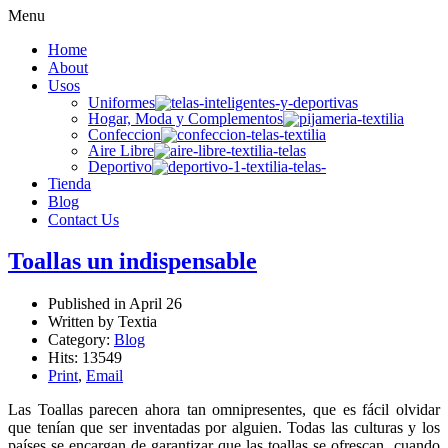
Menu
Home
About
Usos
Uniformes
Hogar, Moda y Complementos
Confeccion
Aire Libre
Deportivo
Tienda
Blog
Contact Us
Toallas un indispensable
Published in
April 26
Written by Textia
Category:
Blog
Hits: 13549
Print
,
Email
Las Toallas parecen ahora tan omnipresentes, que es fácil olvidar
que tenían que ser inventadas por alguien. Todas las culturas y los
países se encargan de garantizar que las toallas se ofrescan cuando